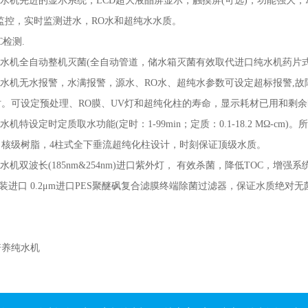
机先进的显示系统，LCD超大液晶屏显示，触摸屏(可选)，功能强大
监控，实时监测进水，RO水和超纯水水质。
检测.
水机全自动整机灭菌(全自动管道，储水箱灭菌有效取代进口纯水机药片式
水机无水报警，水满报警，源水、RO水、超纯水参数可设定超标报警,故
。可设定预处理、RO膜、UV灯和超纯化柱的寿命，显示耗材已用和剩余
特设定时定质取水功能(定时：1-99min；定质：0.1-18.2 MΩ-c
口核级树脂，4柱式全下垂流超纯化柱设计，时刻保证顶级水质。
双波长(185nm&254nm)进口紫外灯， 有效杀菌，降低TOC，增强系统
原装进口 0.2μm进口PES聚醚砜复合滤膜终端除菌过滤器，保证水质绝对无
培养纯水机