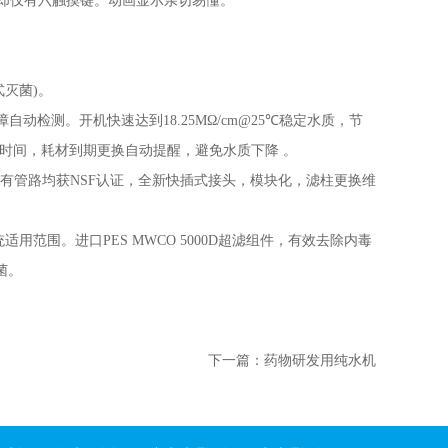
，却仅有六触摸键。动画显示亲切易懂。
灭菌)。
障自动检测。开机快速达到
18.25MΩ/cm@25℃
稳定水质，节
时间，耗材到期更换自动提醒，避免水质下降 。
m)。所有管路均获NSF认证，全新快插式接头，模块化，滤柱更换维
适用范围。进口PES MWCO 5000D超滤组件，有效去除内毒
菌。
下一篇：
药物研发用纯水机